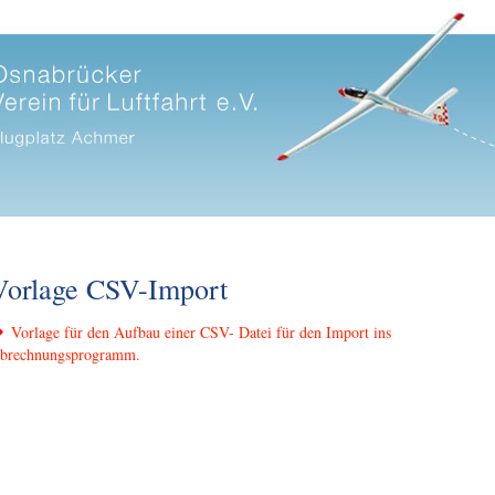
Vorlage CSV-Import
Vorlage für den Aufbau einer CSV- Datei für den Import ins
brechnungsprogramm.