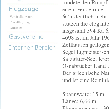
rundete den Rumpfü
er ein Pendelruder.
6CR deutlich mehr 
Vereinsflugzeuge
stützen die elegant
Privatflugzeuge
Oldtimer
insgesamt 394 Ka 6
4698 ist im Jahr 19
Zellhausen gefloge
Segelflugmeistersch
Salzgitter-See, Kro
Osnabrücker Land u
Der griechische Na
und ist eine Remini
Spannweite: 15 m
Länge: 6,66 m
Flugmasse max.: 30