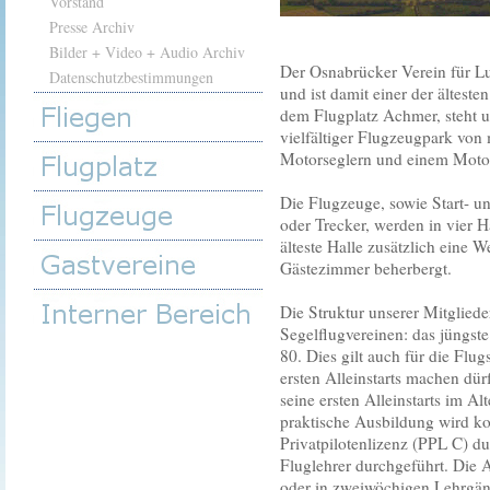
Vorstand
Presse Archiv
Bilder + Video + Audio Archiv
Der Osnabrücker Verein für L
Datenschutzbestimmungen
und ist damit einer der ältest
dem Flugplatz Achmer, steht u
vielfältiger Flugzeugpark von
Motorseglern und einem Moto
Die Flugzeuge, sowie Start- u
oder Trecker, werden in vier 
älteste Halle zusätzlich eine 
Gästezimmer beherbergt.
Die Struktur unserer Mitglieder
Segelflugvereinen: das jüngste 
80. Dies gilt auch für die Flug
ersten Alleinstarts machen dür
seine ersten Alleinstarts im Al
praktische Ausbildung wird ko
Privatpilotenlizenz (PPL C) du
Fluglehrer durchgeführt. Die
oder in zweiwöchigen Lehrgän