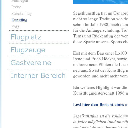
Mitfliegen
Preise
Segelkunstflug hat im Osnabrü
Streckenflug
nicht so lange Tradition wie d
Kunstflug
schon im Jahr 1988, nach dem
FAQ
für die Anfängerschulung. Tr
Turns und Rückenflug der wen
diese Sparte unseres Sports e
Erst mit dem Bau einer Lo10
Irene und Erich Höcker, sowie
mehrere neue Piloten die Lize
neu aus. So ist der Kunstflug m
geworden und nicht mehr vom
Ein weiteres Highlight war die
Kunstflugmeisterschaft 1996 
Lest hier den Bericht eines »
Segelkunstflug ist die vollko
in jeder möglichen (und unmög
geht nicht darum, besonders w