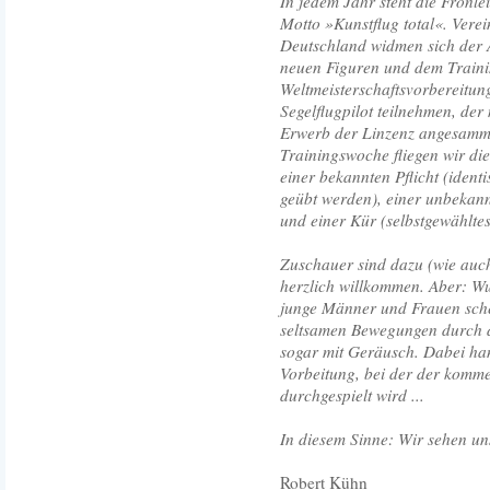
In jedem Jahr steht die Fron
Motto »Kunstflug total«. Vere
Deutschland widmen sich der
neuen Figuren und dem Trainin
Weltmeisterschaftsvorbereitun
Segelflugpilot teilnehmen, de
Erwerb der Linzenz angesamme
Trainingswoche fliegen wir di
einer bekannten Pflicht (ident
geübt werden), einer unbekann
und einer Kür (selbstgewählte
Zuschauer sind dazu (wie auc
herzlich willkommen. Aber: Wun
junge Männer und Frauen sche
seltsamen Bewegungen durch 
sogar mit Geräusch. Dabei han
Vorbeitung, bei der der komme
durchgespielt wird ...
In diesem Sinne: Wir sehen un
Robert Kühn