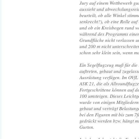
Jury auf einem Wettbewerb gu
aussieht und abwechslungsreich
beurteilt, ob alle Winkel stim
senkrecht?), ob eine Rolle auf
und ob ein Kreisbogen rund wa
während des Programms einen
Grundfläche nicht verlassen u
und 200 m nicht unterschreite
schon sehr klein sein, wenn m
Ein Segelflugzeug muß für die
auftreten, gebaut und zugelas
Ausrüstung verfügen. Im OVfL 
ASK 21, die als Allroundflugz
Fortgeschrittene können auf de
100 umsteigen. Dieses Leichtg
wurde von einigen Mitglieder
gebaut und verträgt Belastunge
bei den Figuren mit bis zum 7f
gedrückt werden bzw. hängt m
Gurten.